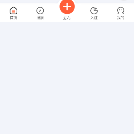
软件工程师
面议
首页
搜索
入驻
我的
发布
08-09
性别不限
经验不限
和田同创企业管理咨询有限公司
申请
和田地区和田市北京西路
移动业务户外营销
面议
招聘信息
求职简历
08-09
性别不限
经验不限
和田市盛合通信店
申请
和田地区和田市建设路73号1栋五单元
土建项目经理
面议
08-09
性别不限
经验不限
新疆铭攀商贸有限公司
申请
和田地区和田县